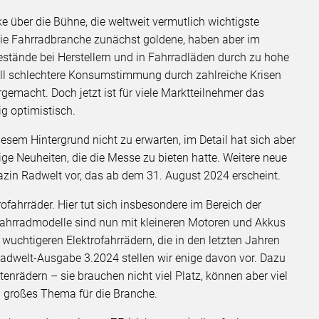
ke über die Bühne, die weltweit vermutlich wichtigste
ie Fahrradbranche zunächst goldene, haben aber im
stände bei Herstellern und in Fahrradläden durch zu hohe
ll schlechtere Konsumstimmung durch zahlreiche Krisen
macht. Doch jetzt ist für viele Marktteilnehmer das
g optimistisch.
sem Hintergrund nicht zu erwarten, im Detail hat sich aber
nige Neuheiten, die die Messe zu bieten hatte. Weitere neue
azin Radwelt vor, das ab dem 31. August 2024 erscheint.
fahrräder. Hier tut sich insbesondere im Bereich der
e Fahrradmodelle sind nun mit kleineren Motoren und Akkus
wuchtigeren Elektrofahrrädern, die in den letzten Jahren
dwelt-Ausgabe 3.2024 stellen wir enige davon vor. Dazu
nrädern – sie brauchen nicht viel Platz, können aber viel
in großes Thema für die Branche.