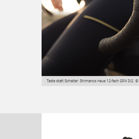
Taste statt Schalter: Shimanos neue 12-fach GRX Di2. 