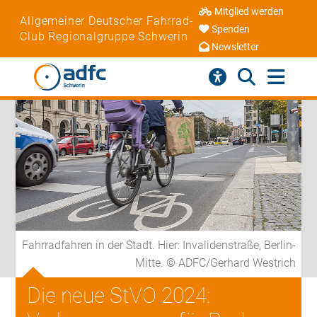
Mitglied werden
Allgemeiner Deutscher Fahrrad-
Spenden
Club Regionalgruppe Schwerin
Newsletter
Fahrradfahren in der Stadt. Hier: Invalidenstraße, Berlin-
Mitte. © ADFC/Gerhard Westrich
Die neue StVO 2024: