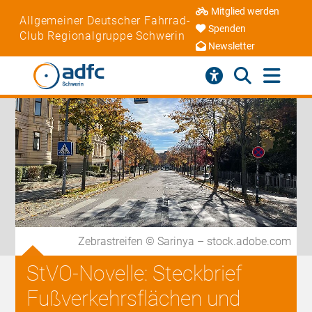
Mitglied werden
Allgemeiner Deutscher Fahrrad-
Spenden
Club Regionalgruppe Schwerin
Newsletter
Zebrastreifen © Sarinya – stock.adobe.com
StVO-Novelle: Steckbrief
Fußverkehrsflächen und