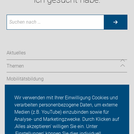
Aktuelles
Themen
Mobilitätsbildung
Geführte Touren
Wir verwenden mit Ihrer Einwilligung Cookies und
verarbeiten personenbezogene Daten, um externe
ADFC Schwerin
Medien (z.B. YouTube) einzubinden sowie für
Sei dabei
Analyse- und Marketingzwecke. Durch Klicken auf
‚Alles akzeptieren‘ willigen Sie ein. Unter
Presse
‚Einstellungen‘ können Sie dies individuell