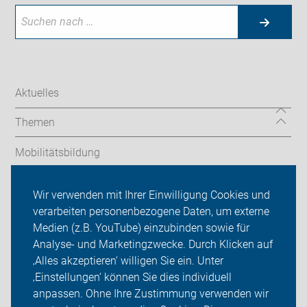
Aktuelles
Themen
Mobilitätsbildung
Geführte Touren
Wir verwenden mit Ihrer Einwilligung Cookies und
verarbeiten personenbezogene Daten, um externe
ADFC Schwerin
Medien (z.B. YouTube) einzubinden sowie für
Analyse- und Marketingzwecke. Durch Klicken auf
Sei dabei
‚Alles akzeptieren‘ willigen Sie ein. Unter
Presse
‚Einstellungen‘ können Sie dies individuell
anpassen. Ohne Ihre Zustimmung verwenden wir
Login