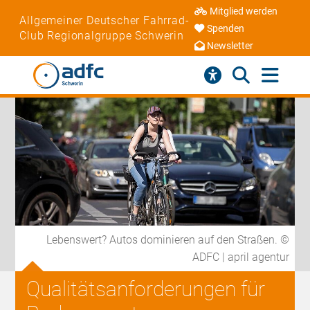
Mitglied werden
Allgemeiner Deutscher Fahrrad-
Spenden
Club Regionalgruppe Schwerin
Newsletter
Lebenswert? Autos dominieren auf den Straßen. ©
ADFC | april agentur
Qualitätsanforderungen für