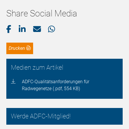
Share Social Media
Drucken
Medien zum Artikel
ADFC-Qualitätsanforderungen für
Radwegenetze (.pdf, 554 KB)
Werde ADFC-Mitglied!