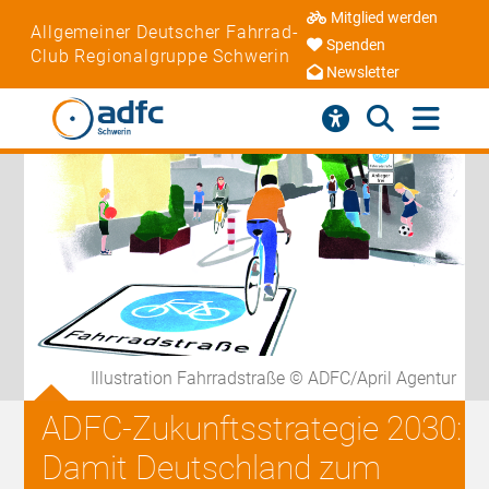
Mitglied werden
Allgemeiner Deutscher Fahrrad-
Spenden
Club Regionalgruppe Schwerin
Newsletter
Illustration Fahrradstraße © ADFC/April Agentur
ADFC-Zukunftsstrategie 2030:
Damit Deutschland zum